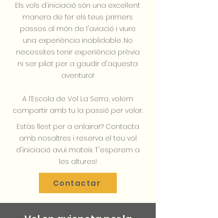
Els vols d'iniciació són una excel·lent
manera de fer els teus primers
passos al món de l'aviació i viure
una experiència inoblidable. No
necessites tenir experiència prèvia
ni ser pilot per a gaudir d'aquesta
aventura!
A l’Escola de Vol La Serra, volem
compartir amb tu la passió per volar.
Estàs llest per a enlairar? Contacta
amb nosaltres i reserva el teu vol
d'iniciació avui mateix. T'esperem a
les altures!
Contactar