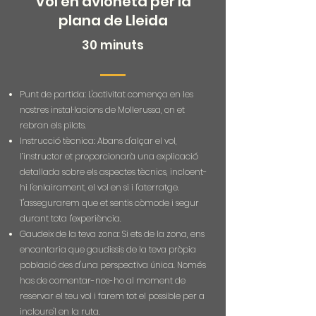
Vol en avioneta per la
plana de Lleida
30 m
i
n
uts
Punt de partida: L'activitat comença en les
nostres instal·lacions de Mollerussa, on et
rebran els pilots.
Instrucció tècnica: Abans d'alçar el vol,
l’instructor et proporcionarà una explicació
detallada sobre els aspectes tècnics, incloent-
hi l'enlairament, el vol en si i l'aterratge.
T'assegurarem que et sentis còmode i segur
durant tota l'experiència.
Gaudeix de la teva zona: Si ets de la zona, ens
encantaria que gaudissis de la teva pròpia
població des d'una perspectiva única. Només
has de comentar-nos-ho al moment de
reservar el teu vol i farem tot el possible per a
incloure'l en la ruta.