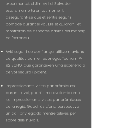
experimentat: el Jimmy i el Salvador
estaran amb tu en tot moment,
assegurant-se que et sentis segur i
còmode durant el vol. Ells et guiaran i et
mostraran els aspectes bàsics del maneig
de l'aeronau.
Avió segur i de confiança: utilitzem avions
de qualitat, com el reconegut Tecnam P-
92 ECHO, que garanteixen una experiència
de vol segura i plaent.
Impressionants vistes panoràmiques:
durant el vol, podràs meravellar-te amb
les impressionants vistes panoràmiques
de la regió. Gaudiràs d'una perspectiva
única i privilegiada mentre t'eleves per
sobre dels núvols.