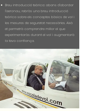
Breu introducció teòrica: abans d'abordar
l'aeronau, rebràs una breu introducció
teòrica sobre els conceptes bàsics de vol i
les mesures de seguretat necessàries. Això
et permetrà comprendre millor el que
experimentaràs durant el vol i augmentarà
la teva confiança.