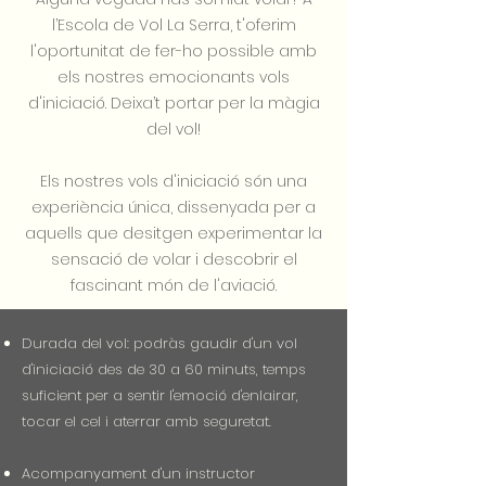
l’Escola de Vol La Serra, t'oferim
l'oportunitat de fer-ho possible amb
els nostres emocionants vols
d'iniciació. Deixa’t portar per la màgia
del vol!
Els nostres vols d'iniciació són una
experiència única, dissenyada per a
aquells que desitgen experimentar la
sensació de volar i descobrir el
fascinant món de l'aviació.
Durada del vol: podràs gaudir d'un vol
d'iniciació des de 30 a 60 minuts, temps
suficient per a sentir l'emoció d'enlairar,
tocar el cel i aterrar amb seguretat.
Acompanyament d'un instructor