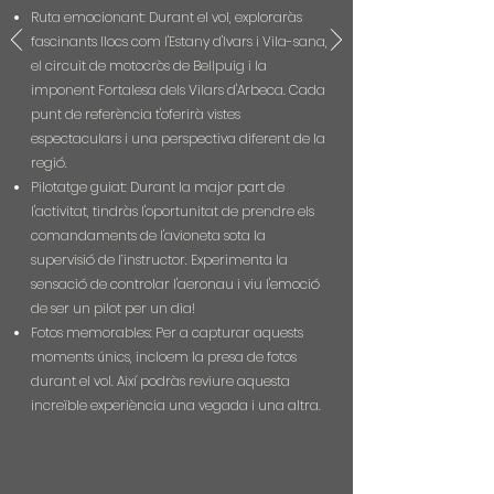
Ruta emocionant: Durant el vol, exploraràs
fascinants llocs com l'Estany d'Ivars i Vila-sana,
el circuit de motocròs de Bellpuig i la
imponent Fortalesa dels Vilars d'Arbeca. Cada
punt de referència t'oferirà vistes
espectaculars i una perspectiva diferent de la
regió.
Pilotatge guiat: Durant la major part de
l'activitat, tindràs l'oportunitat de prendre els
comandaments de l'avioneta sota la
supervisió de l’instructor. Experimenta la
sensació de controlar l'aeronau i viu l'emoció
de ser un pilot per un dia!
Fotos memorables: Per a capturar aquests
moments únics, incloem la presa de fotos
durant el vol. Així podràs reviure aquesta
increïble experiència una vegada i una altra.